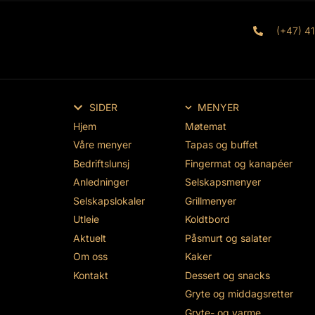
(+47) 4
SIDER
MENYER
Hjem
Møtemat
Våre menyer
Tapas og buffet
Bedriftslunsj
Fingermat og kanapéer
Anledninger
Selskapsmenyer
Selskapslokaler
Grillmenyer
Utleie
Koldtbord
Aktuelt
Påsmurt og salater
Om oss
Kaker
Kontakt
Dessert og snacks
Gryte og middagsretter
Gryte- og varme