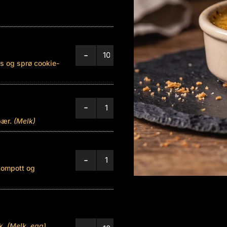
-
+
s og sprø cookie-
-
+
bær.
(Melk)
-
+
kompott og
kk.
(Melk, egg)