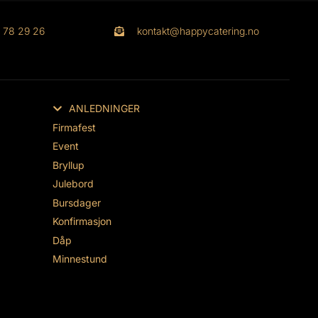
1 78 29 26
kontakt@happycatering.no
ANLEDNINGER
Firmafest
Event
Bryllup
Julebord
Bursdager
Konfirmasjon
Dåp
Minnestund