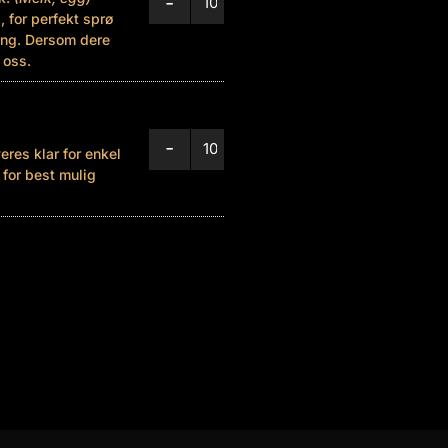
-
+
, for perfekt sprø
ing. Dersom dere
 oss.
-
+
res klar for enkel
for best mulig