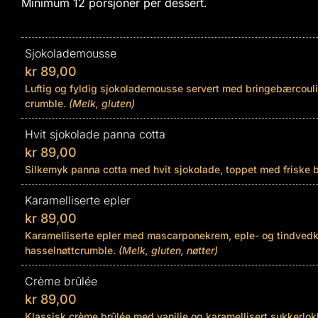
Minimum 12 porsjoner per dessert.
Sjokolademousse
kr
89,00
Luftig og fyldig sjokolademousse servert med bringebærcouli
crumble.
(Melk, gluten)
Hvit sjokolade panna cotta
kr
89,00
Silkemyk panna cotta med hvit sjokolade, toppet med friske 
Karamelliserte epler
kr
89,00
Karamelliserte epler med mascarponekrem, eple- og tindved
hasselnøttcrumble.
(Melk, gluten, nøtter)
Crème brûlée
kr
89,00
Klassisk crème brûlée med vanilje og karamellisert sukkerlo