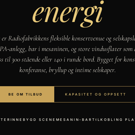
energi
 er Radiofabrikkens fleksible konsertvenue og selskapsl
 PA-anlegg, bar i mesaninen, og store vindusflater som 
s til 300 stående eller 140 i runde bord. Bygget for kons
konferanse, bryllup og intime selskaper.
BE OM TILBUD
KAPASITET OG OPPSETT
STER
INNEBYGD SCENE
MESANIN-BAR
TILKOBLING PL