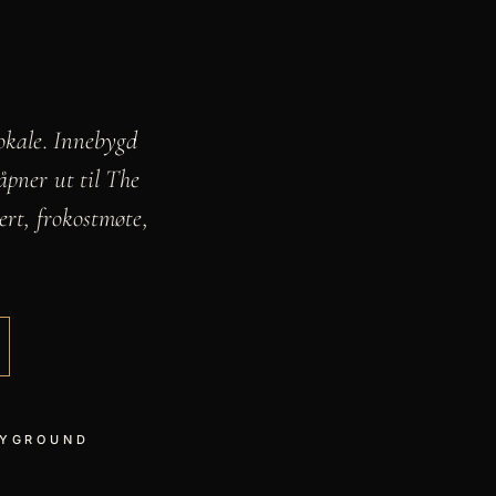
okale. Innebygd
åpner ut til The
ert, frokostmøte,
AYGROUND