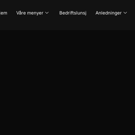
jem
Våre menyer
Bedriftslunsj
Anledninger