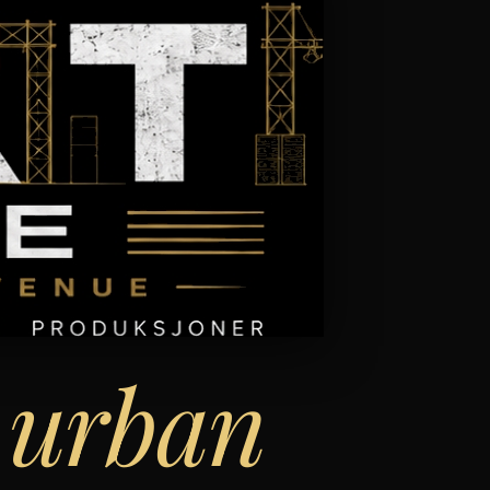
d
urban