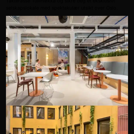
Takterasse Tullinløkka og sikre deg et eksklusivt
selskapslokale med spektakulær utsikt over Oslo.