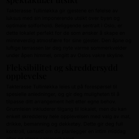
Takterasse Tullinløkka gir gjestene en følelse av
luksus med sin imponerende utsikt over byen og
optimale solforhold. Beliggende sentralt i Oslo, er
dette lokalet perfekt for de som ønsker å skape en
minneverdig atmosfære for sine gjester. Den åpne og
luftige terrassen lar deg nyte varme sommerkvelder
under åpen himmel, omgitt av Oslos vakre skyline.
Fleksibilitet og skreddersydd
opplevelse
Takterasse Tullinløkka leies ut på forespørsel til
spesielle anledninger, og gir deg muligheten til å
tilpasse ditt arrangement helt etter egne behov.
Grunnleien inkluderer tilgang til lokalet, men du kan
enkelt skreddersy hele opplevelsen med valg av mat,
drikke, bemanning og dekketøy. Dette gir deg full
kontroll, uansett om du planlegger en intim middag
eller en større sammenkomst.