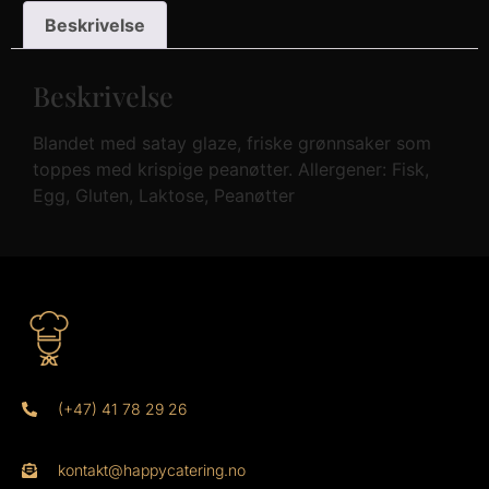
Beskrivelse
Beskrivelse
Blandet med satay glaze, friske grønnsaker som
toppes med krispige peanøtter. Allergener: Fisk,
Egg, Gluten, Laktose, Peanøtter
(+47) 41 78 29 26
kontakt@happycatering.no