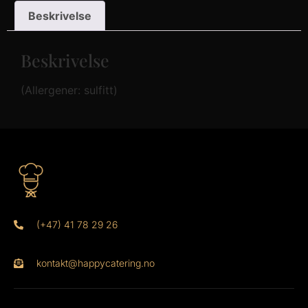
Beskrivelse
Beskrivelse
(Allergener: sulfitt)
(+47) 41 78 29 26
kontakt@happycatering.no