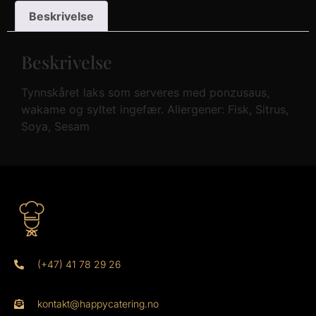
Beskrivelse
Beskrivelse
Tynnskåret laks som serveres med ponzusaus,
wakame og syltet ingefær. Allergener: Fisk, Sitrus,
Soya, Sesam
(+47) 41 78 29 26
kontakt@happycatering.no