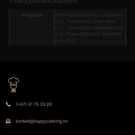
Velg brus
Three Cents Sparkling Lemonade
0,2L, Three Cents Ginger Beer
0,2L, Three Cents Pineapple Soda
0,2L, Three Cents Pink Grapefruit
Soda 0,2L
(+47) 41 78 29 26
kontakt@happycatering.no