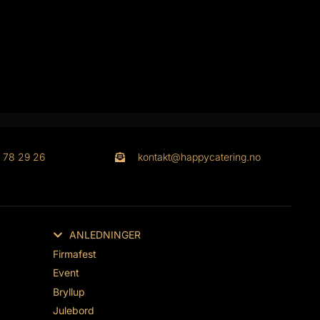
1 78 29 26
kontakt@happycatering.no
ANLEDNINGER
Firmafest
Event
Bryllup
Julebord