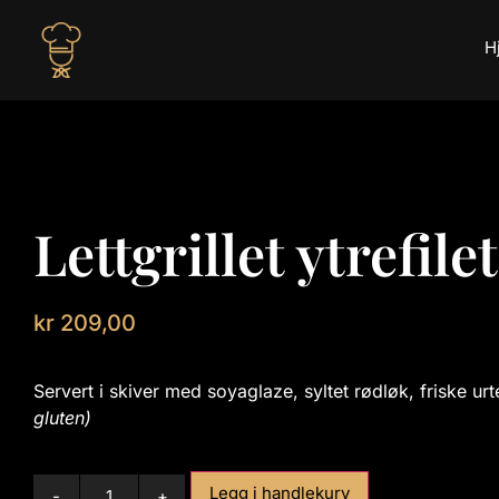
H
Lettgrillet ytrefile
kr
209,00
Servert i skiver med soyaglaze, syltet rødløk, friske u
gluten)
Legg i handlekurv
-
+