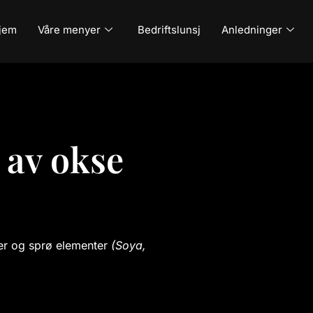
jem
Våre menyer
Bedriftslunsj
Anledninger
t av okse
rter og sprø elementer
(Soya,