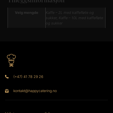
Velg mengde
Kaffe – 2L med kaffefløte og
sukker, Kaffe – 10L med kaffefløte
og sukker
(+47) 41 78 29 26
kontakt@happycatering.no