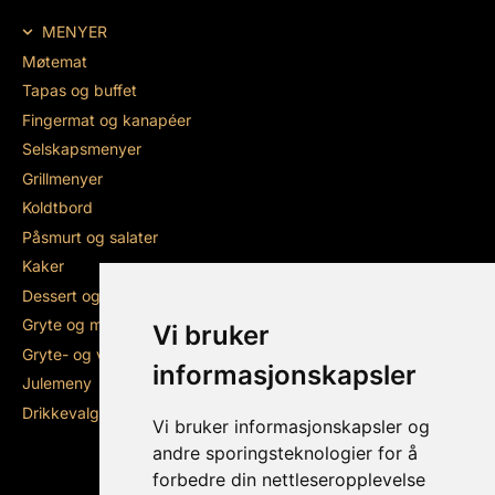
MENYER
Møtemat
Tapas og buffet
Fingermat og kanapéer
Selskapsmenyer
Grillmenyer
Koldtbord
Påsmurt og salater
Kaker
Dessert og snacks
Gryte og middagsretter
Vi bruker
Gryte- og varme lunsjretter
informasjonskapsler
Julemeny
Drikkevalg
Vi bruker informasjonskapsler og
andre sporingsteknologier for å
forbedre din nettleseropplevelse