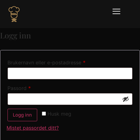
Logg inn
Brukernavn eller e-postadresse
*
Passord
*
Husk meg
Logg inn
Mistet passordet ditt?